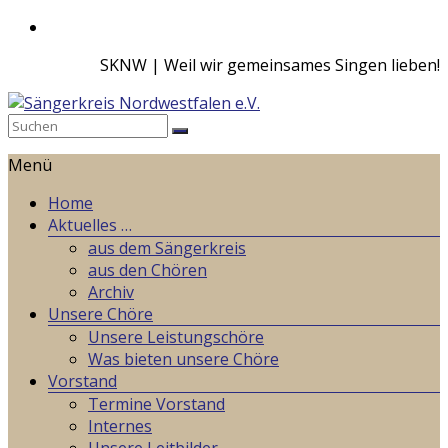
Zum
Inhalt
SKNW | Weil wir gemeinsames Singen lieben!
springen
Sängerkreis
Menü
Nordwestfalen
e.V.
Home
Aktuelles …
Weil
aus dem Sängerkreis
wir
aus den Chören
gemeinsames
Archiv
Singen
Unsere Chöre
lieben!
Unsere Leistungschöre
Was bieten unsere Chöre
Vorstand
Termine Vorstand
Internes