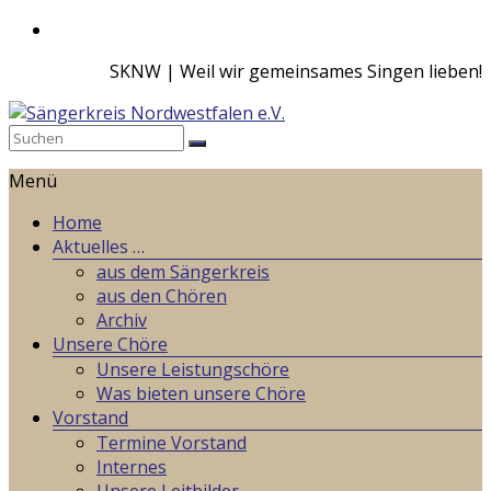
Zum
Inhalt
SKNW | Weil wir gemeinsames Singen lieben!
springen
Sängerkreis
Menü
Nordwestfalen
e.V.
Home
Aktuelles …
Weil
aus dem Sängerkreis
wir
aus den Chören
gemeinsames
Archiv
Singen
Unsere Chöre
lieben!
Unsere Leistungschöre
Was bieten unsere Chöre
Vorstand
Termine Vorstand
Internes