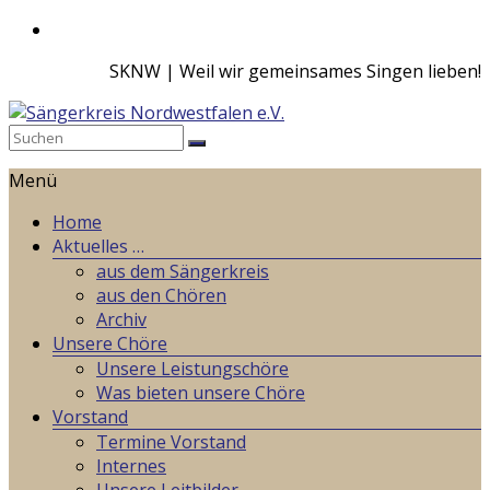
Zum
Inhalt
SKNW | Weil wir gemeinsames Singen lieben!
springen
Sängerkreis
Menü
Nordwestfalen
e.V.
Home
Aktuelles …
Weil
aus dem Sängerkreis
wir
aus den Chören
gemeinsames
Archiv
Singen
Unsere Chöre
lieben!
Unsere Leistungschöre
Was bieten unsere Chöre
Vorstand
Termine Vorstand
Internes