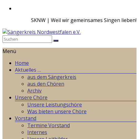
Zum
Inhalt
SKNW | Weil wir gemeinsames Singen lieben!
springen
Sängerkreis
Menü
Nordwestfalen
e.V.
Home
Aktuelles …
Weil
aus dem Sängerkreis
wir
aus den Chören
gemeinsames
Archiv
Singen
Unsere Chöre
lieben!
Unsere Leistungschöre
Was bieten unsere Chöre
Vorstand
Termine Vorstand
Internes