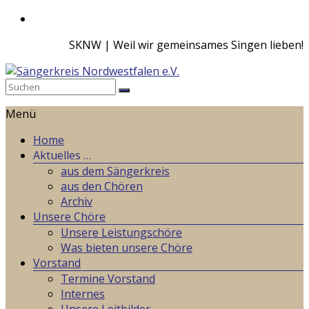
Zum
Inhalt
SKNW | Weil wir gemeinsames Singen lieben!
springen
Sängerkreis
Menü
Nordwestfalen
e.V.
Home
Aktuelles …
Weil
aus dem Sängerkreis
wir
aus den Chören
gemeinsames
Archiv
Singen
Unsere Chöre
lieben!
Unsere Leistungschöre
Was bieten unsere Chöre
Vorstand
Termine Vorstand
Internes