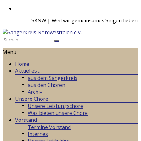
Zum
Inhalt
SKNW | Weil wir gemeinsames Singen lieben!
springen
Sängerkreis
Menü
Nordwestfalen
e.V.
Home
Aktuelles …
Weil
aus dem Sängerkreis
wir
aus den Chören
gemeinsames
Archiv
Singen
Unsere Chöre
lieben!
Unsere Leistungschöre
Was bieten unsere Chöre
Vorstand
Termine Vorstand
Internes