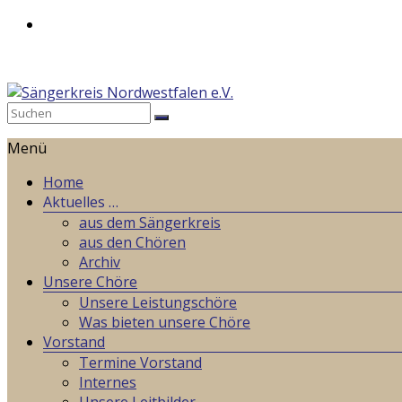
Zum
Inhalt
springen
Sängerkreis
Menü
Nordwestfalen
e.V.
Home
Aktuelles …
Weil
aus dem Sängerkreis
wir
aus den Chören
gemeinsames
Archiv
Singen
Unsere Chöre
lieben!
Unsere Leistungschöre
Was bieten unsere Chöre
Vorstand
Termine Vorstand
Internes