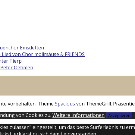
rauenchor Emsdetten
 Lied von Chor mollmäuse & FRIENDS
ter Tierp
 Peter Oehmen
echte vorbehalten. Theme
Spacious
von ThemeGrill. Präsentie
endung von Cookies zu.
Weitere Informationen
Akzeptieren
okies zulassen" eingestellt, um das beste Surferlebnis zu 
ckst, erklärst du sich damit einverstanden.