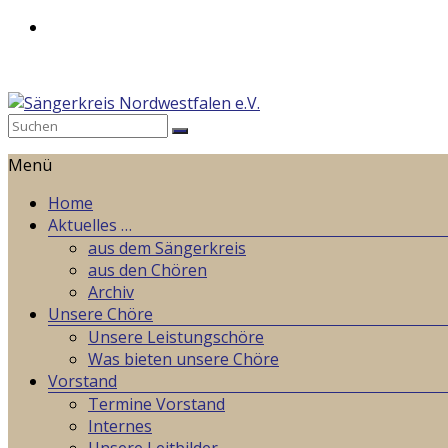
Zum
Inhalt
springen
Sängerkreis
Menü
Nordwestfalen
e.V.
Home
Aktuelles …
Weil
aus dem Sängerkreis
wir
aus den Chören
gemeinsames
Archiv
Singen
Unsere Chöre
lieben!
Unsere Leistungschöre
Was bieten unsere Chöre
Vorstand
Termine Vorstand
Internes