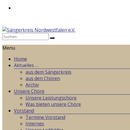
Zum
Inhalt
springen
Sängerkreis
Menü
Nordwestfalen
e.V.
Home
Aktuelles …
Weil
aus dem Sängerkreis
wir
aus den Chören
gemeinsames
Archiv
Singen
Unsere Chöre
lieben!
Unsere Leistungschöre
Was bieten unsere Chöre
Vorstand
Termine Vorstand
Internes