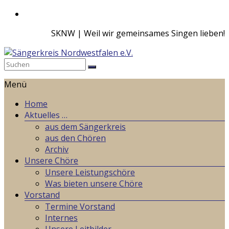
Zum
Inhalt
SKNW | Weil wir gemeinsames Singen lieben!
springen
Sängerkreis
Menü
Nordwestfalen
e.V.
Home
Aktuelles …
Weil
aus dem Sängerkreis
wir
aus den Chören
gemeinsames
Archiv
Singen
Unsere Chöre
lieben!
Unsere Leistungschöre
Was bieten unsere Chöre
Vorstand
Termine Vorstand
Internes