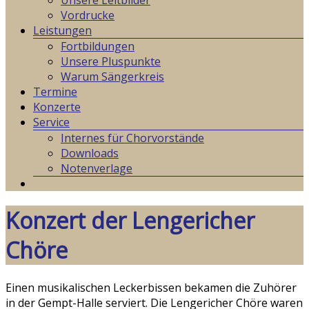
Unsere Leitbilder
Vordrucke
Leistungen
Fortbildungen
Unsere Pluspunkte
Warum Sängerkreis
Termine
Konzerte
Service
Internes für Chorvorstände
Downloads
Notenverlage
Konzert der Lengericher
Chöre
Einen musikalischen Leckerbissen bekamen die Zuhörer
in der Gempt-Halle serviert. Die Lengericher Chöre waren