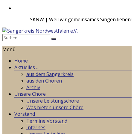
Zum
Inhalt
SKNW | Weil wir gemeinsames Singen lieben!
springen
Sängerkreis
Menü
Nordwestfalen
e.V.
Home
Aktuelles …
Weil
aus dem Sängerkreis
wir
aus den Chören
gemeinsames
Archiv
Singen
Unsere Chöre
lieben!
Unsere Leistungschöre
Was bieten unsere Chöre
Vorstand
Termine Vorstand
Internes