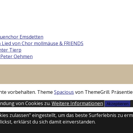
rauenchor Emsdetten
 Lied von Chor mollmäuse & FRIENDS
ter Tierp
 Peter Oehmen
echte vorbehalten. Theme
Spacious
von ThemeGrill. Präsentie
endung von Cookies zu.
Weitere Informationen
Akzeptieren
okies zulassen" eingestellt, um das beste Surferlebnis zu 
ckst, erklärst du sich damit einverstanden.