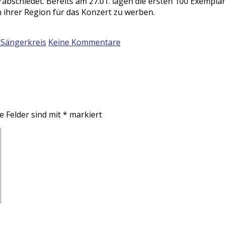
bschiedet. Bereits am 27.01. lagen die ersten 100 Exemplare
in ihrer Region für das Konzert zu werben.
Sängerkreis
Keine Kommentare
e Felder sind mit
*
markiert