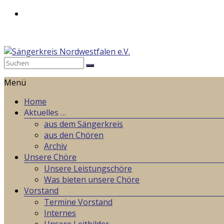
Zum
Inhalt
springen
Sängerkreis
Menü
Nordwestfalen
e.V.
Home
Aktuelles …
Weil
aus dem Sängerkreis
wir
aus den Chören
gemeinsames
Archiv
Singen
Unsere Chöre
lieben!
Unsere Leistungschöre
Was bieten unsere Chöre
Vorstand
Termine Vorstand
Internes