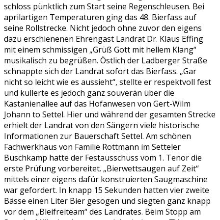
schloss pünktlich zum Start seine Regenschleusen. Bei
aprilartigen Temperaturen ging das 48. Bierfass auf
seine Rollstrecke. Nicht jedoch ohne zuvor den eigens
dazu erschienenen Ehrengast Landrat Dr. Klaus Effing
mit einem schmissigen „Grüß Gott mit hellem Klang“
musikalisch zu begrüßen.
Östlich der Ladberger Straße
schnappte sich der Landrat sofort das Bierfass. „Gar
nicht so leicht wie es aussieht“, stellte er respektvoll fest
und kullerte es jedoch ganz souverän über die
Kastanienallee auf das Hofanwesen von Gert-Wilm
Johann to Settel. Hier und während der gesamten Strecke
erhielt der Landrat von den Sängern viele historische
Informationen zur Bauerschaft Settel. Am schönen
Fachwerkhaus von Familie Rottmann im Setteler
Buschkamp hatte der Festausschuss vom 1. Tenor die
erste Prüfung vorbereitet. „Bierwettsaugen auf Zeit“
mittels einer eigens dafür konstruierten Saugmaschine
war gefordert. In knapp 15 Sekunden hatten vier zweite
Bässe einen Liter Bier gesogen und siegten ganz knapp
vor dem „Bleifreiteam“ des Landrates. Beim Stopp am