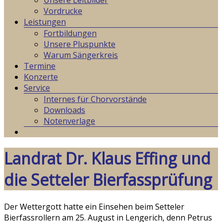
Unsere Leitbilder
Vordrucke
Leistungen
Fortbildungen
Unsere Pluspunkte
Warum Sängerkreis
Termine
Konzerte
Service
Internes für Chorvorstände
Downloads
Notenverlage
Landrat Dr. Klaus Effing und
die Setteler Bierfassprüfung
Der Wettergott hatte ein Einsehen beim Setteler
Bierfassrollern am 25. August in Lengerich, denn Petrus