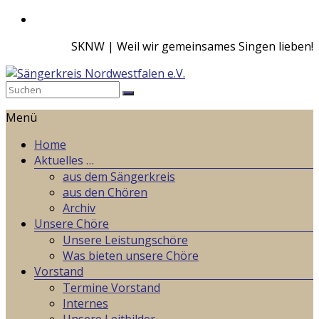
Zum
Inhalt
SKNW | Weil wir gemeinsames Singen lieben!
springen
Sängerkreis
Menü
Nordwestfalen
e.V.
Home
Aktuelles …
Weil
aus dem Sängerkreis
wir
aus den Chören
gemeinsames
Archiv
Singen
Unsere Chöre
lieben!
Unsere Leistungschöre
Was bieten unsere Chöre
Vorstand
Termine Vorstand
Internes