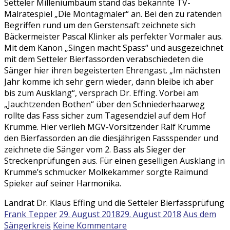
Setteler Milleniumbaum stand das bekannte TV-
Malratespiel „Die Montagmaler“ an. Bei den zu ratenden
Begriffen rund um den Gerstensaft zeichnete sich
Bäckermeister Pascal Klinker als perfekter Vormaler aus.
Mit dem Kanon „Singen macht Spass“ und ausgezeichnet
mit dem Setteler Bierfassorden verabschiedeten die
Sänger hier ihren begeisterten Ehrengast. „Im nächsten
Jahr komme ich sehr gern wieder, dann bleibe ich aber
bis zum Ausklang“, versprach Dr. Effing. Vorbei am
„Jauchtzenden Bothen“ über den Schniederhaarweg
rollte das Fass sicher zum Tagesendziel auf dem Hof
Krumme. Hier verlieh MGV-Vorsitzender Ralf Krumme
den Bierfassorden an die diesjährigen Fassspender und
zeichnete die Sänger vom 2. Bass als Sieger der
Streckenprüfungen aus. Für einen geselligen Ausklang in
Krumme’s schmucker Molkekammer sorgte Raimund
Spieker auf seiner Harmonika.
Landrat Dr. Klaus Effing und die Setteler Bierfassprüfung
Frank Tepper
29. August 2018
29. August 2018
Aus dem
Sängerkreis
Keine Kommentare