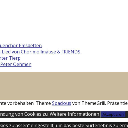
rauenchor Emsdetten
 Lied von Chor mollmäuse & FRIENDS
ter Tierp
 Peter Oehmen
echte vorbehalten. Theme
Spacious
von ThemeGrill. Präsentie
endung von Cookies zu.
Weitere Informationen
Akzeptieren
okies zulassen" eingestellt, um das beste Surferlebnis zu 