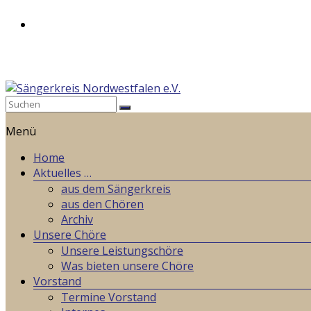
Zum
Inhalt
springen
Sängerkreis
Menü
Nordwestfalen
e.V.
Home
Aktuelles …
Weil
aus dem Sängerkreis
wir
aus den Chören
gemeinsames
Archiv
Singen
Unsere Chöre
lieben!
Unsere Leistungschöre
Was bieten unsere Chöre
Vorstand
Termine Vorstand