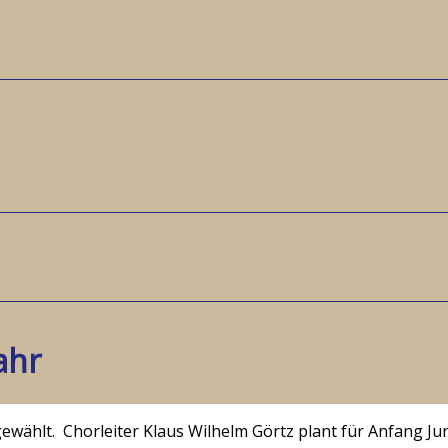
ahr
wählt. Chorleiter Klaus Wilhelm Görtz plant für Anfang Jun