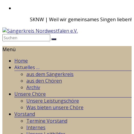
Zum
Inhalt
SKNW | Weil wir gemeinsames Singen lieben!
springen
Sängerkreis
Menü
Nordwestfalen
e.V.
Home
Aktuelles …
Weil
aus dem Sängerkreis
wir
aus den Chören
gemeinsames
Archiv
Singen
Unsere Chöre
lieben!
Unsere Leistungschöre
Was bieten unsere Chöre
Vorstand
Termine Vorstand
Internes