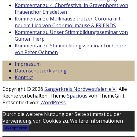
Kommentar zu 4. Chorfestival in Gravenhorst von
Frauenchor Emsdetten
Kommentar zu Mollmäuse trotzen Corona mit
neuem Lied von Chor mollmäuse & FRIENDS
Kommentar zu Unser Stimmbildungsseminar von
Günter Tierp
Kommentar zu Stimmbildungsseminar für Chöre
von Peter Oehmen
Impressum
Datenschutzerklärung
Kontakt
Copyright © 2026
Sängerkreis Nordwestfalen e.V.
. Alle
Rechte vorbehalten. Theme
Spacious
von ThemeGrill.
Präsentiert von:
WordPress
.
Durch die weitere Nutzung der Seite stimmst du der
Verwendung von Cookies zu.
Weitere Informationen
Akzeptieren