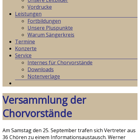
Unsere Leitbilder
Vordrucke
Leistungen
Fortbildungen
Unsere Pluspunkte
Warum Sängerkreis
Termine
Konzerte
Service
Internes für Chorvorstände
Downloads
Notenverlage
Versammlung der
Chorvorstände
Am Samstag den 25. September trafen sich Vertreter aus
36 Chören zu einem Informationsaustausch. Werner