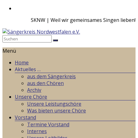
Zum
Inhalt
SKNW | Weil wir gemeinsames Singen lieben!
springen
Sängerkreis
Menü
Nordwestfalen
e.V.
Home
Aktuelles …
Weil
aus dem Sängerkreis
wir
aus den Chören
gemeinsames
Archiv
Singen
Unsere Chöre
lieben!
Unsere Leistungschöre
Was bieten unsere Chöre
Vorstand
Termine Vorstand
Internes