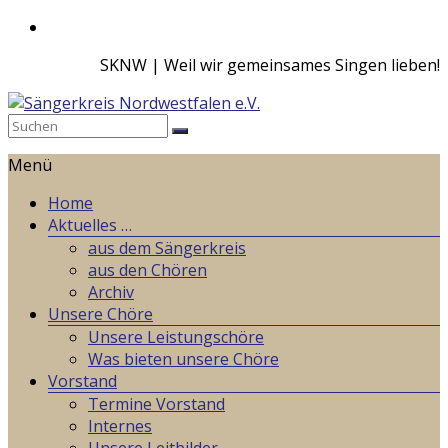
Zum
Inhalt
SKNW | Weil wir gemeinsames Singen lieben!
springen
Sängerkreis
Menü
Nordwestfalen
e.V.
Home
Aktuelles …
Weil
aus dem Sängerkreis
wir
aus den Chören
gemeinsames
Archiv
Singen
Unsere Chöre
lieben!
Unsere Leistungschöre
Was bieten unsere Chöre
Vorstand
Termine Vorstand
Internes