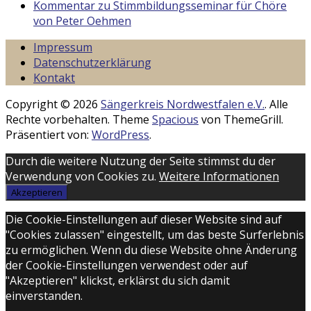
Kommentar zu Stimmbildungsseminar für Chöre
von Peter Oehmen
Impressum
Datenschutzerklärung
Kontakt
Copyright © 2026
Sängerkreis Nordwestfalen e.V.
. Alle
Rechte vorbehalten. Theme
Spacious
von ThemeGrill.
Präsentiert von:
WordPress
.
Durch die weitere Nutzung der Seite stimmst du der
Verwendung von Cookies zu.
Weitere Informationen
Akzeptieren
Die Cookie-Einstellungen auf dieser Website sind auf
"Cookies zulassen" eingestellt, um das beste Surferlebnis
zu ermöglichen. Wenn du diese Website ohne Änderung
der Cookie-Einstellungen verwendest oder auf
"Akzeptieren" klickst, erklärst du sich damit
einverstanden.