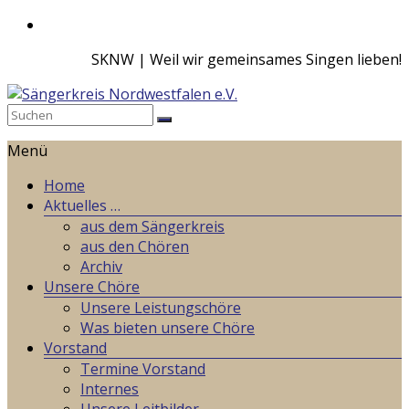
Zum
Inhalt
SKNW | Weil wir gemeinsames Singen lieben!
springen
Sängerkreis
Menü
Nordwestfalen
e.V.
Home
Aktuelles …
Weil
aus dem Sängerkreis
wir
aus den Chören
gemeinsames
Archiv
Singen
Unsere Chöre
lieben!
Unsere Leistungschöre
Was bieten unsere Chöre
Vorstand
Termine Vorstand
Internes