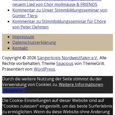
neuem Lied von Chor mollmäuse & FRIENDS
Kommentar zu Unser Stimmbildungsseminar von
Günter Tierp
Kommentar zu Stimmbildungsseminar für Chöre
von Peter Oehmen
Impressum
Datenschutzerklärung
Kontakt
Copyright © 2026
Sängerkreis Nordwestfalen e.V.
. Alle
Rechte vorbehalten. Theme
Spacious
von ThemeGrill.
Präsentiert von:
WordPress
.
Durch die weitere Nutzung der Seite stimmst du der
Verwendung von Cookies zu.
Weitere Informationen
Akzeptieren
Die Cookie-Einstellungen auf dieser Website sind auf
"Cookies zulassen" eingestellt, um das beste Surferlebnis
zu ermöglichen. Wenn du diese Website ohne Änderung