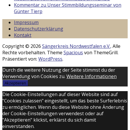
Kommentar zu Unser Stimmbildungsseminar von
Günter Tierp
Impressum
Datenschutzerklärung
Kontakt
Copyright © 2026
Sängerkreis Nordwestfalen e.V.
. Alle
Rechte vorbehalten. Theme
Spacious
von ThemeGrill.
Präsentiert von:
WordPress
.
Durch die weitere Nutzung der Seite stimmst du der
Verwendung von Cookies zu.
Weitere Informationen
Akzeptieren
Die Cookie-Einstellungen auf dieser Website sind auf
"Cookies zulassen" eingestellt, um das beste Surferlebnis
zu ermöglichen. Wenn du diese Website ohne Änderung
der Cookie-Einstellungen verwendest oder auf
"Akzeptieren" klickst, erklärst du sich damit
einverstanden.