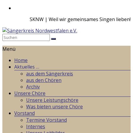
Zum
Inhalt
SKNW | Weil wir gemeinsames Singen lieben!
springen
Sängerkreis
Menü
Nordwestfalen
e.V.
Home
Aktuelles …
Weil
aus dem Sängerkreis
wir
aus den Chören
gemeinsames
Archiv
Singen
Unsere Chöre
lieben!
Unsere Leistungschöre
Was bieten unsere Chöre
Vorstand
Termine Vorstand
Internes