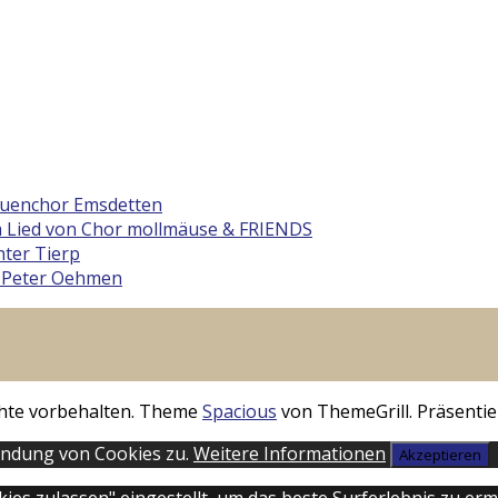
rauenchor Emsdetten
 Lied von Chor mollmäuse & FRIENDS
ter Tierp
 Peter Oehmen
echte vorbehalten. Theme
Spacious
von ThemeGrill. Präsentie
endung von Cookies zu.
Weitere Informationen
Akzeptieren
okies zulassen" eingestellt, um das beste Surferlebnis zu 