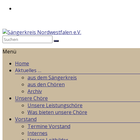
Zum
Inhalt
springen
Sängerkreis
Menü
Nordwestfalen
e.V.
Home
Aktuelles …
Weil
aus dem Sängerkreis
wir
aus den Chören
gemeinsames
Archiv
Singen
Unsere Chöre
lieben!
Unsere Leistungschöre
Was bieten unsere Chöre
Vorstand
Termine Vorstand
Internes